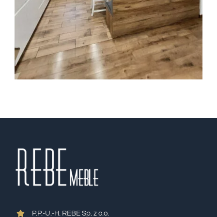
P.P.-U.-H. REBE Sp. z o.o.